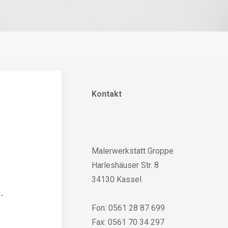
Kon­takt
Maler­werk­statt Groppe
Harle­shäu­ser Str. 8
34130 Kassel
­
Fon: 0561 28 87 699
Fax: 0561 70 34 297