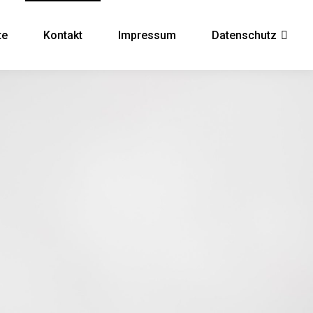
te
Kon­takt
Impres­sum
Daten­schutz