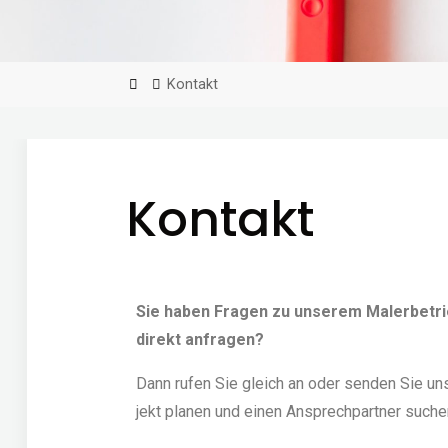
Kon­takt
Kon­takt
Sie haben Fra­gen zu unse­rem Maler­be­tri
direkt anfra­gen?
Dann rufen Sie gleich an oder sen­den Sie uns 
jekt pla­nen und einen Ansprech­part­ner suchen