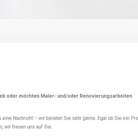
eb oder möch­ten Maler- und/​oder Reno­vie­rungs­ar­bei­ten
eine Nach­richt – wir bera­ten Sie sehr ger­ne.
Egal ob Sie ein Pro
, wir freu­en uns auf Sie.